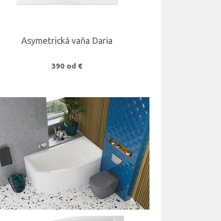
Asymetrická vaňa Daria
390 od €