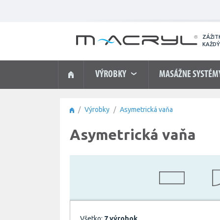
ZÁŽIT
KAŽDÝ
VÝROBKY
MASÁŽNE SYSTÉM
Výrobky
Asymetrická vaňa
Asymetrická vaňa
Všetko:
7 výrobok