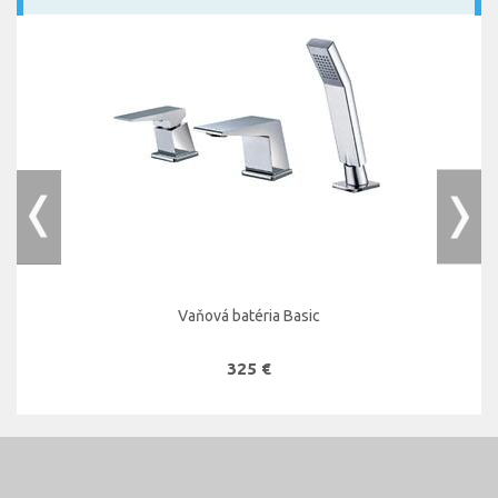
Vaňová batéria Basic
325 €