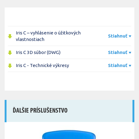
Iris C – vyhlásenie o úžitkových
Stiahnuť
vlastnostiach
Iris C 3D súbor (DWG)
Stiahnuť
Iris C - Technické výkresy
Stiahnuť
ĎALŠIE PRÍSLUŠENSTVO