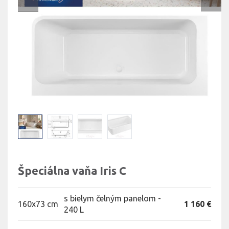
Špeciálna vaňa Iris C
s bielym čelným panelom -
160x73 cm
1 160 €
240 L