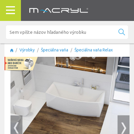
Výrobky
Špeciálna vaňa
Špeciálna vaňa Relax