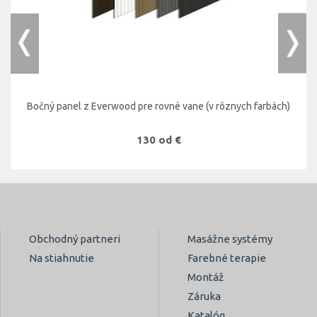
Bočný panel z Everwood pre rovné vane (v rôznych farbách)
130 od €
Obchodný partneri
Masážne systémy
Na stiahnutie
Farebné terapie
Montáž
Záruka
Katalóg